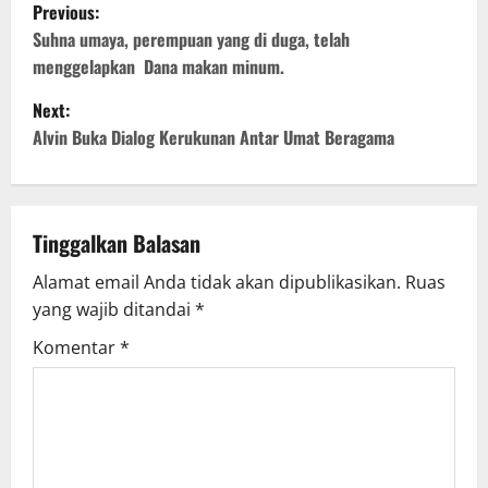
P
Previous:
o
Suhna umaya, perempuan yang di duga, telah
menggelapkan Dana makan minum.
s
Next:
t
Alvin Buka Dialog Kerukunan Antar Umat Beragama
n
a
Tinggalkan Balasan
v
Alamat email Anda tidak akan dipublikasikan.
Ruas
yang wajib ditandai
*
i
Komentar
*
g
a
t