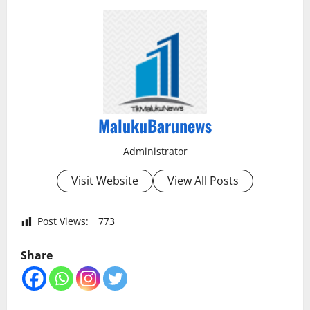
MalukuBarunews
Administrator
Visit Website
View All Posts
Post Views:
773
Share