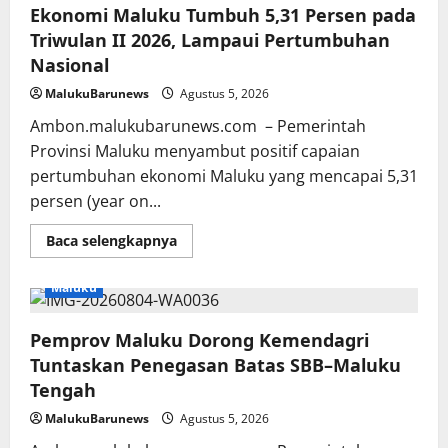
Ekonomi Maluku Tumbuh 5,31 Persen pada
Manda
Kuhuparuw
Triwulan II 2026, Lampaui Pertumbuhan
minta
Doa
Nasional
dan
dukungan
MalukuBarunews
Agustus 5, 2026
Masyarakat
Ambon.malukubarunews.com – Pemerintah
Provinsi Maluku menyambut positif capaian
pertumbuhan ekonomi Maluku yang mencapai 5,31
persen (year on...
Read
Baca selengkapnya
more
about
Ekonomi
Maluku
Maluku
Tumbuh
5,31
Pemprov Maluku Dorong Kemendagri
Persen
pada
Tuntaskan Penegasan Batas SBB–Maluku
Triwulan
II
Tengah
2026,
Lampaui
MalukuBarunews
Agustus 5, 2026
Pertumbuhan
Nasional