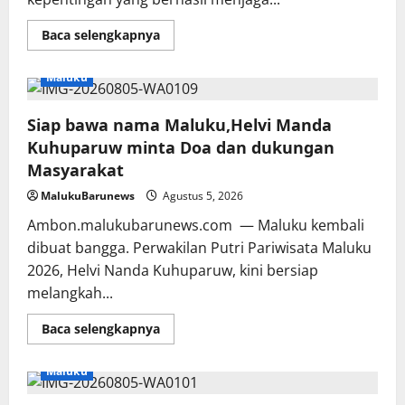
Read
Baca selengkapnya
more
about
Ekonomi
Maluku
Maluku
Tumbuh
Positif,
Siap bawa nama Maluku,Helvi Manda
Pemprov
Apresiasi
Kuhuparuw minta Doa dan dukungan
Kinerja
Tim
Masyarakat
Ekonomi
dan
MalukuBarunews
Agustus 5, 2026
Pelaku
Usaha
Ambon.malukubarunews.com — Maluku kembali
dibuat bangga. Perwakilan Putri Pariwisata Maluku
2026, Helvi Nanda Kuhuparuw, kini bersiap
melangkah...
Read
Baca selengkapnya
more
about
Siap
Maluku
bawa
nama
Maluku,Helvi