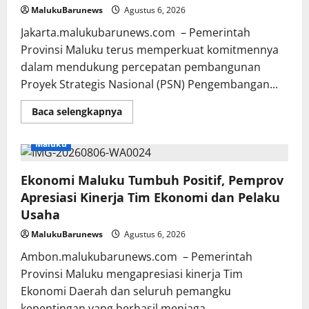
dan
MalukuBarunews
Agustus 6, 2026
Akses
Perbankan
Jakarta.malukubarunews.com – Pemerintah
bagi
UMKM
Provinsi Maluku terus memperkuat komitmennya
dalam mendukung percepatan pembangunan
Proyek Strategis Nasional (PSN) Pengembangan...
Read
Baca selengkapnya
more
about
Sekda
Maluku
Maluku
Dorong
Percepatan
Ekonomi Maluku Tumbuh Positif, Pemprov
Penanganan
Dampak
Apresiasi Kinerja Tim Ekonomi dan Pelaku
Sosial
Proyek
Usaha
Strategis
Nasional
MalukuBarunews
Agustus 6, 2026
Blok
Masela
Ambon.malukubarunews.com – Pemerintah
Provinsi Maluku mengapresiasi kinerja Tim
Ekonomi Daerah dan seluruh pemangku
kepentingan yang berhasil menjaga...