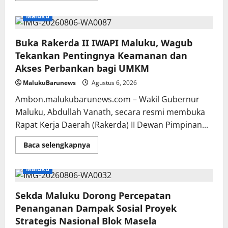
about
Sekda
Maluku
Maluku
Hadiri
Pelantikan
Buka Rakerda II IWAPI Maluku, Wagub
DPD
IMM,
Tekankan Pentingnya Keamanan dan
Dorong
Mahasiswa
Akses Perbankan bagi UMKM
Jadi
Agen
MalukuBarunews
Agustus 6, 2026
Perubahan
dan
Ambon.malukubarunews.com – Wakil Gubernur
Mitra
Strategis
Maluku, Abdullah Vanath, secara resmi membuka
Pemerintah
Rapat Kerja Daerah (Rakerda) II Dewan Pimpinan...
Read
Baca selengkapnya
more
about
Buka
Maluku
Rakerda
II
IWAPI
Sekda Maluku Dorong Percepatan
Maluku,
Wagub
Penanganan Dampak Sosial Proyek
Tekankan
Pentingnya
Strategis Nasional Blok Masela
Keamanan