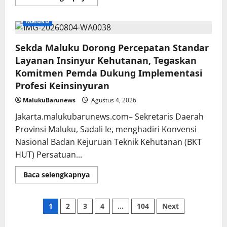
more
about
Pemprov
Maluku
Maluku
Dorong
Kemendagri
Sekda Maluku Dorong Percepatan Standar
Tuntaskan
Penegasan
Layanan Insinyur Kehutanan, Tegaskan
Batas
SBB–
Komitmen Pemda Dukung Implementasi
Maluku
Tengah
Profesi Keinsinyuran
MalukuBarunews
Agustus 4, 2026
Jakarta.malukubarunews.com– Sekretaris Daerah
Provinsi Maluku, Sadali Ie, menghadiri Konvensi
Nasional Badan Kejuruan Teknik Kehutanan (BKT
HUT) Persatuan...
Read
Baca selengkapnya
more
about
Sekda
Maluku
Navigasi
1
2
3
4
…
104
Next
Dorong
Percepatan
Standar