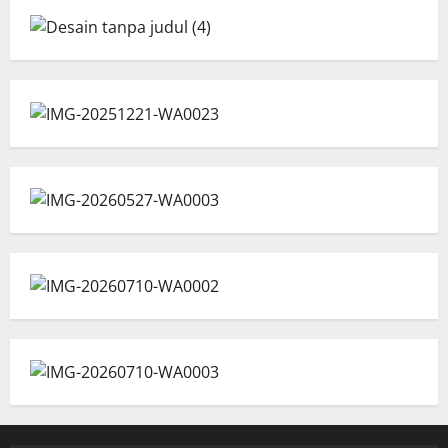
pos
Layanan
Insinyur
Kehutanan,
Tegaskan
Komitmen
Pemda
Dukung
Implementasi
Profesi
Keinsinyuran