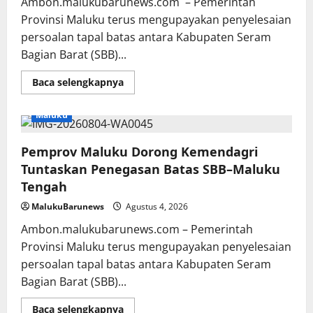
Ambon.malukubarunews.com – Pemerintah
Provinsi Maluku terus mengupayakan penyelesaian
persoalan tapal batas antara Kabupaten Seram
Bagian Barat (SBB)...
Read
Baca selengkapnya
more
about
Pemprov
Maluku
Maluku
Dorong
Kemendagri
Pemprov Maluku Dorong Kemendagri
Tuntaskan
Penegasan
Tuntaskan Penegasan Batas SBB–Maluku
Batas
SBB–
Tengah
Maluku
Tengah
MalukuBarunews
Agustus 4, 2026
Ambon.malukubarunews.com – Pemerintah
Provinsi Maluku terus mengupayakan penyelesaian
persoalan tapal batas antara Kabupaten Seram
Bagian Barat (SBB)...
Read
Baca selengkapnya