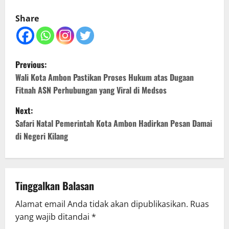
Share
P
Previous:
o
Wali Kota Ambon Pastikan Proses Hukum atas Dugaan
Fitnah ASN Perhubungan yang Viral di Medsos
s
Next:
t
Safari Natal Pemerintah Kota Ambon Hadirkan Pesan Damai
di Negeri Kilang
n
a
v
Tinggalkan Balasan
Alamat email Anda tidak akan dipublikasikan.
Ruas
i
yang wajib ditandai
*