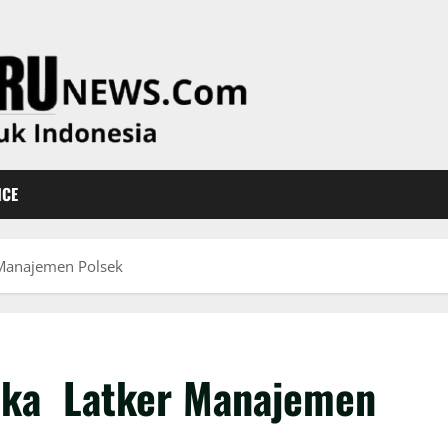
ICE
 Manajemen Polsek
uka Latker Manajemen