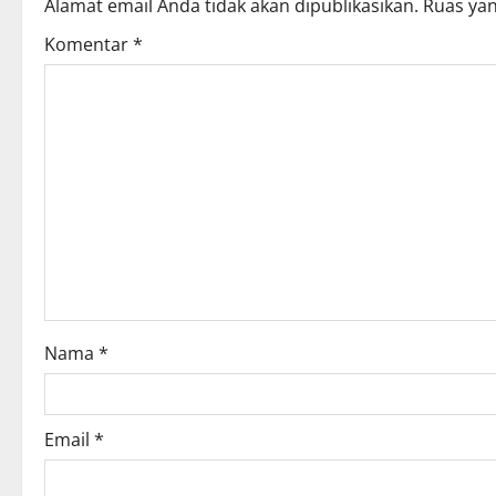
Alamat email Anda tidak akan dipublikasikan.
Ruas yan
a
Komentar
*
v
i
g
a
t
i
o
Nama
*
n
Email
*