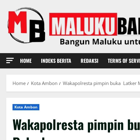
Skip
to
content
HOME
INDEKS BERITA
REDAKSI
TERMS OF SERV
Home
Kota Ambon
Wakapolresta pimpin buka Latker
Kota Ambon
Wakapolresta pimpin b