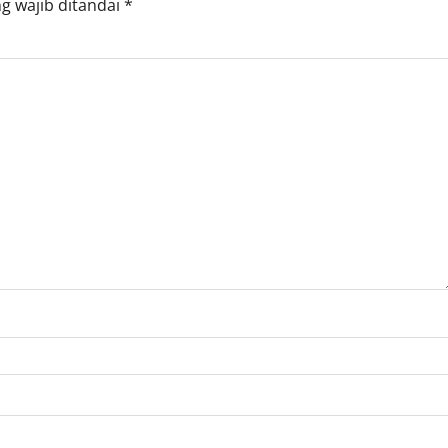
g wajib ditandai
*