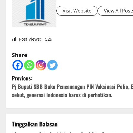
Visit Website
View All Post
Post Views:
529
Share
P
Previous:
Pj Bupati SBB Buka Pencanangan PIN Vaksinasi Polio, E
o
sebut, generasi lndonesia harus di perhatikan.
s
t
Tinggalkan Balasan
n