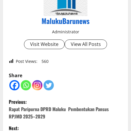
MalukuBarunews
Administrator
Visit Website
View All Posts
Post Views:
560
Share
P
Previous:
o
Rapat Paripurna DPRD Maluku Pembentukan Pansus
RPJMD 2025–2029
s
Next: