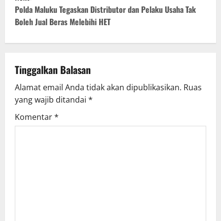
t
Polda Maluku Tegaskan Distributor dan Pelaku Usaha Tak
Boleh Jual Beras Melebihi HET
n
a
v
Tinggalkan Balasan
Alamat email Anda tidak akan dipublikasikan.
Ruas
i
yang wajib ditandai
*
g
Komentar
*
a
t
i
o
n