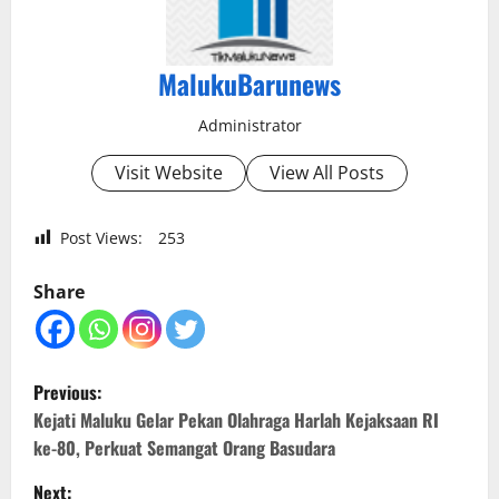
MalukuBarunews
Administrator
Visit Website
View All Posts
Post Views:
253
Share
P
Previous:
o
Kejati Maluku Gelar Pekan Olahraga Harlah Kejaksaan RI
ke-80, Perkuat Semangat Orang Basudara
s
Next: