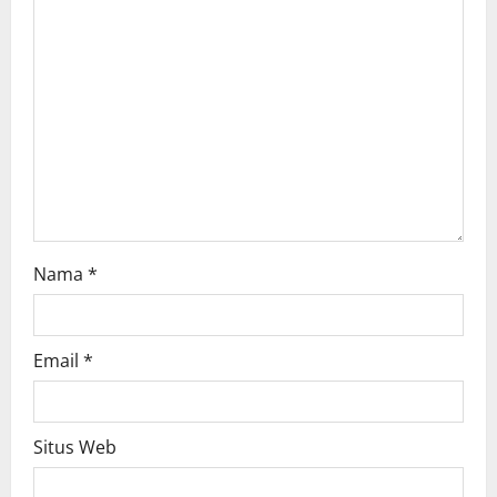
a
t
i
o
n
Nama
*
Email
*
Situs Web