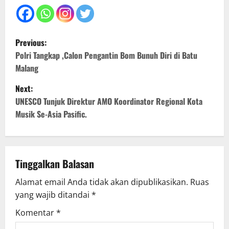
P
Previous:
o
Polri Tangkap ,Calon Pengantin Bom Bunuh Diri di Batu
Malang
s
Next:
t
UNESCO Tunjuk Direktur AMO Koordinator Regional Kota
Musik Se-Asia Pasific.
n
a
v
Tinggalkan Balasan
Alamat email Anda tidak akan dipublikasikan.
Ruas
i
yang wajib ditandai
*
g
Komentar
*