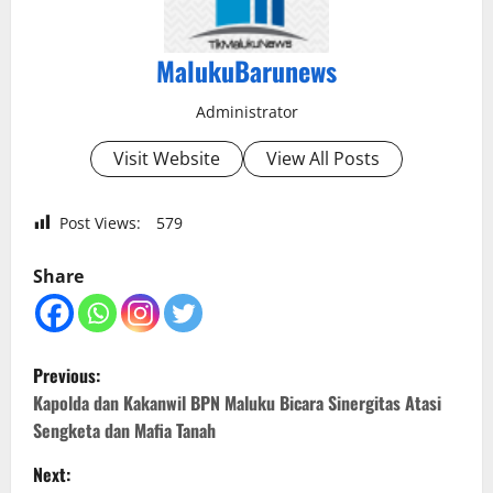
MalukuBarunews
Administrator
Visit Website
View All Posts
Post Views:
579
Share
P
Previous:
o
Kapolda dan Kakanwil BPN Maluku Bicara Sinergitas Atasi
Sengketa dan Mafia Tanah
s
Next: