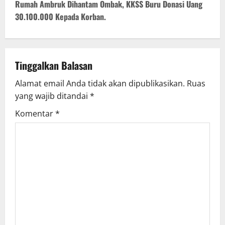
t
Rumah Ambruk Dihantam Ombak, KKSS Buru Donasi Uang
30.100.000 Kepada Korban.
n
a
v
Tinggalkan Balasan
Alamat email Anda tidak akan dipublikasikan.
Ruas
i
yang wajib ditandai
*
g
Komentar
*
a
t
i
o
n