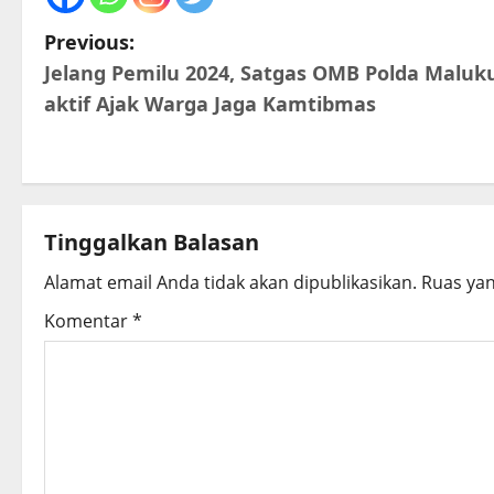
P
Previous:
Jelang Pemilu 2024, Satgas OMB Polda Maluk
o
aktif Ajak Warga Jaga Kamtibmas
s
t
n
Tinggalkan Balasan
a
Alamat email Anda tidak akan dipublikasikan.
Ruas yan
v
Komentar
*
i
g
a