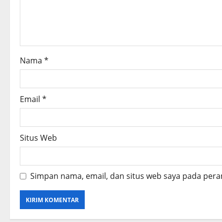
t
i
o
Nama
*
n
Email
*
Situs Web
Simpan nama, email, dan situs web saya pada pera