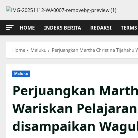
Skip
to
content
HOME
INDEKS BERITA
REDAKSI
TERMS 
Home
Maluku
Perjuangkan Martha Christina Tijahahu
Maluku
Perjuangkan Martha
Wariskan Pelajaran
disampaikan Wagu