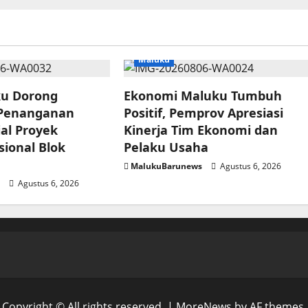
Maluku
ku Dorong
Ekonomi Maluku Tumbuh
 Penanganan
Positif, Pemprov Apresiasi
al Proyek
Kinerja Tim Ekonomi dan
sional Blok
Pelaku Usaha
MalukuBarunews
Agustus 6, 2026
s
Agustus 6, 2026
Copyright © All rights reserved.
|
MoreNews
by AF themes.