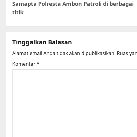
Samapta Polresta Ambon Patroli di berbagai
o
titik
s
t
Tinggalkan Balasan
n
Alamat email Anda tidak akan dipublikasikan.
Ruas yan
a
Komentar
*
v
i
g
a
t