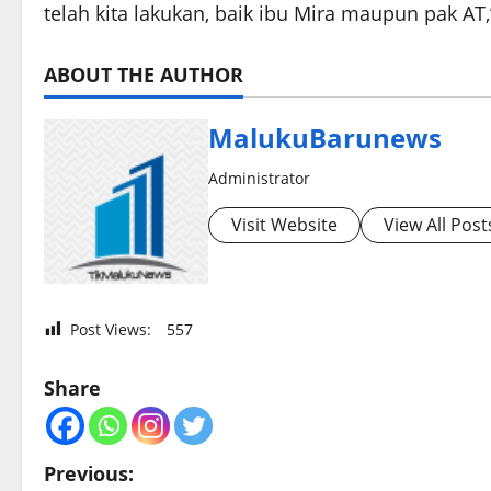
telah kita lakukan, baik ibu Mira maupun pak AT
ABOUT THE AUTHOR
MalukuBarunews
Administrator
Visit Website
View All Post
Post Views:
557
Share
P
Previous: