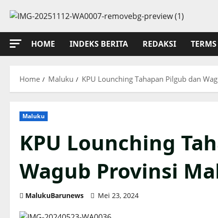
Skip
to
content
HOME
INDEKS BERITA
REDAKSI
TERMS 
Home
Maluku
KPU Lounching Tahapan Pilgub dan Wag
Maluku
KPU Lounching Tah
Wagub Provinsi Ma
MalukuBarunews
Mei 23, 2024