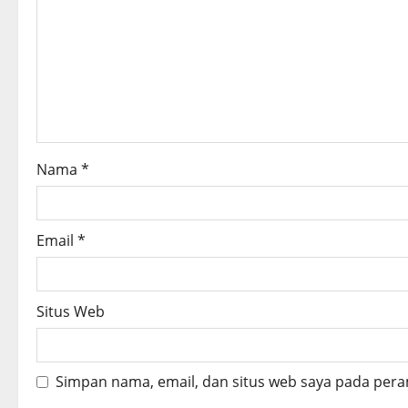
a
t
i
o
Nama
*
n
Email
*
Situs Web
Simpan nama, email, dan situs web saya pada pera