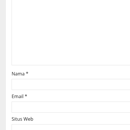
v
i
g
a
t
i
o
Nama
*
n
Email
*
Situs Web