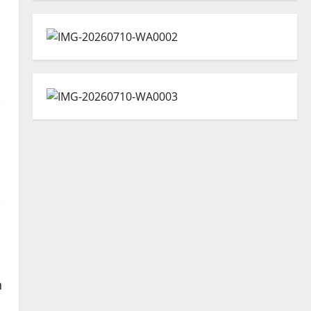
i
i
n