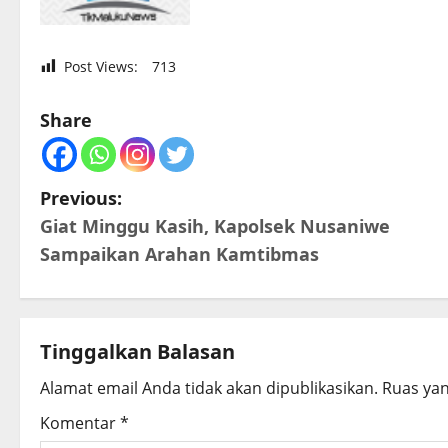
Post Views:
713
Share
P
Previous:
Giat Minggu Kasih, Kapolsek Nusaniwe
o
Sampaikan Arahan Kamtibmas
s
t
Tinggalkan Balasan
n
Alamat email Anda tidak akan dipublikasikan.
Ruas yan
a
Komentar
*