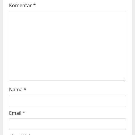
Komentar
*
g
a
t
i
o
n
Nama
*
Email
*