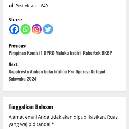
Post Views:
649
Share
P
Previous:
o
Pimpinan Komisi 1 DPRD Maluku hadiri Rakortek BKBP
Next:
s
Kapolresta Ambon buka latihan Pra Operasi Ketupat
t
Salawaku 2024
n
a
Tinggalkan Balasan
v
Alamat email Anda tidak akan dipublikasikan.
Ruas
yang wajib ditandai
*
i