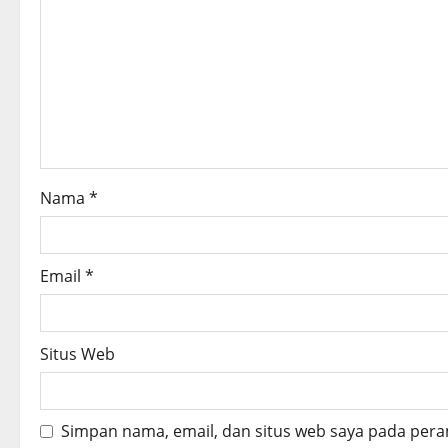
g
a
t
i
o
Nama
*
n
Email
*
Situs Web
Simpan nama, email, dan situs web saya pada pera