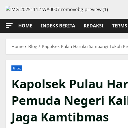
Skip
to
content
HOME
INDEKS BERITA
REDAKSI
TERMS 
Home
Blog
Kapolsek Pulau Haruku Sambangi Tokoh Pem
Blog
Kapolsek Pulau Ha
Pemuda Negeri Kail
Jaga Kamtibmas