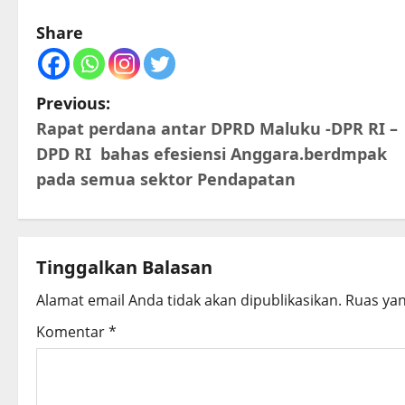
Share
P
Previous:
Rapat perdana antar DPRD Maluku -DPR RI –
o
DPD RI bahas efesiensi Anggara.berdmpak
s
pada semua sektor Pendapatan
t
n
Tinggalkan Balasan
a
Alamat email Anda tidak akan dipublikasikan.
Ruas yan
v
Komentar
*
i