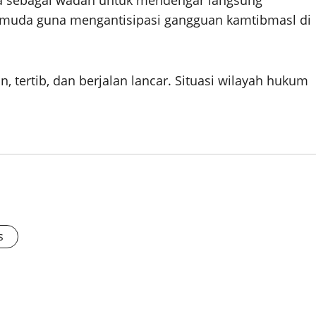
rta sebagai wadah untuk mendengar langsung
pemuda guna mengantisipasi gangguan kamtibmasl di
, tertib, dan berjalan lancar. Situasi wilayah hukum
s