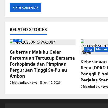
RELATED STORIES
Blog
Blog
Maluku
Gubernur Maluku Gelar
Pertemuan Tertutup Bersama
Keberadaan
Forkopimda dan Pimpinan
Ilegal,DPRD
Perguruan Tinggi Se-Pulau
Panggil Piha
Ambon
Perjelas Sta
MalukuBarunews
Juni 15, 2026
MalukuBarunew