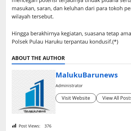
mencegah potensi terjadinya tindak pidana se
masukan, saran, dan keluhan dari para tokoh 
wilayah tersebut.
Hingga berakhirnya kegiatan, suasana tetap aman
Polsek Pulau Haruku terpantau kondusif.(*)
ABOUT THE AUTHOR
MalukuBarunews
Administrator
Visit Website
View All Post
Post Views:
376