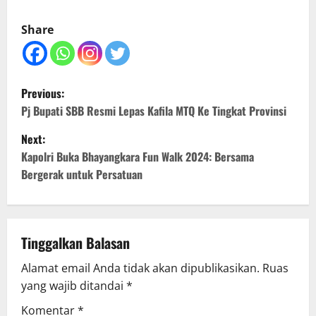
Share
P
Previous:
o
Pj Bupati SBB Resmi Lepas Kafila MTQ Ke Tingkat Provinsi
Next:
s
Kapolri Buka Bhayangkara Fun Walk 2024: Bersama
t
Bergerak untuk Persatuan
n
a
Tinggalkan Balasan
v
Alamat email Anda tidak akan dipublikasikan.
Ruas
yang wajib ditandai
*
i
Komentar
*