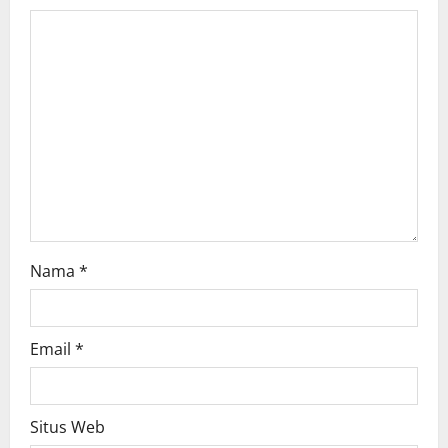
g
a
t
i
o
n
Nama
*
Email
*
Situs Web