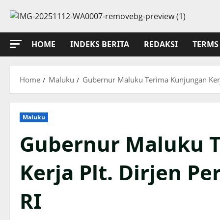
Skip
to
content
HOME
INDEKS BERITA
REDAKSI
TERMS 
Home
Maluku
Gubernur Maluku Terima Kunjungan Kerj
Maluku
Gubernur Maluku 
Kerja Plt. Dirjen 
RI