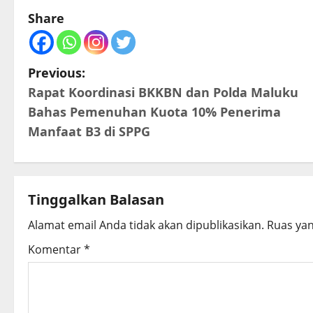
Share
P
Previous:
Rapat Koordinasi BKKBN dan Polda Maluku
o
Bahas Pemenuhan Kuota 10% Penerima
s
Manfaat B3 di SPPG
t
n
Tinggalkan Balasan
a
Alamat email Anda tidak akan dipublikasikan.
Ruas yan
v
Komentar
*
i
g