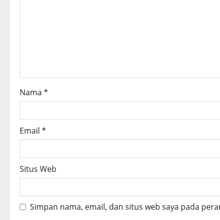
a
t
i
o
Nama
*
n
Email
*
Situs Web
Simpan nama, email, dan situs web saya pada pera