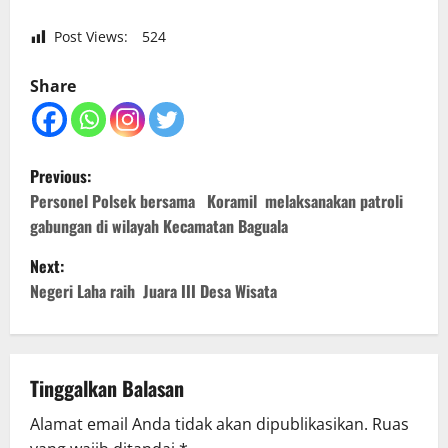
Post Views:
524
Share
P
Previous:
o
Personel Polsek bersama Koramil melaksanakan patroli
gabungan di wilayah Kecamatan Baguala
s
Next:
t
Negeri Laha raih Juara III Desa Wisata
n
a
Tinggalkan Balasan
v
Alamat email Anda tidak akan dipublikasikan.
Ruas