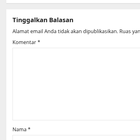
t
n
Tinggalkan Balasan
a
Alamat email Anda tidak akan dipublikasikan.
Ruas yan
v
Komentar
*
i
g
a
t
i
o
Nama
*
n