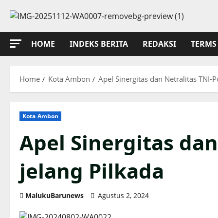
Skip
to
content
HOME
INDEKS BERITA
REDAKSI
TERMS 
Home
Kota Ambon
Apel Sinergitas dan Netralitas TNI-Po
Kota Ambon
Apel Sinergitas dan
jelang Pilkada
MalukuBarunews
Agustus 2, 2024