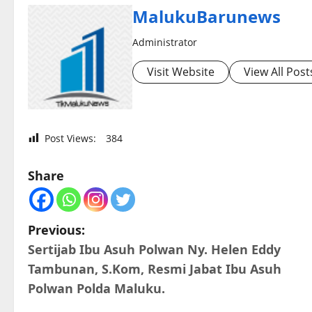
MalukuBarunews
Administrator
Visit Website
View All Post
Post Views:
384
Share
P
Previous:
Sertijab Ibu Asuh Polwan Ny. Helen Eddy
o
Tambunan, S.Kom, Resmi Jabat Ibu Asuh
s
Polwan Polda Maluku.