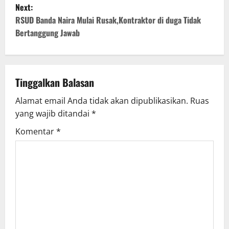
s
Next:
t
RSUD Banda Naira Mulai Rusak,Kontraktor di duga Tidak
Bertanggung Jawab
n
a
v
Tinggalkan Balasan
Alamat email Anda tidak akan dipublikasikan.
Ruas
i
yang wajib ditandai
*
g
Komentar
*
a
t
i
o