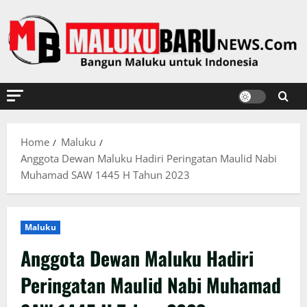
Skip
to
content
Home
Maluku
Anggota Dewan Maluku Hadiri Peringatan Maulid Nabi
Muhamad SAW 1445 H Tahun 2023
Maluku
Anggota Dewan Maluku Hadiri
Peringatan Maulid Nabi Muhamad