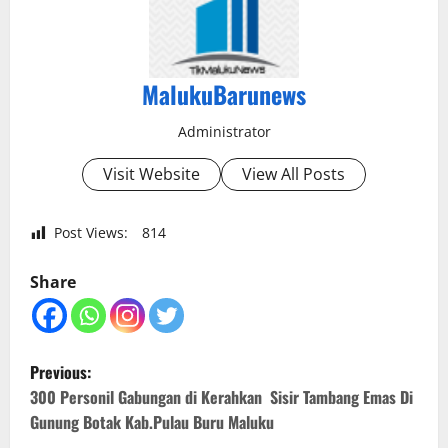
MalukuBarunews
Administrator
Visit Website
View All Posts
Post Views:
814
Share
P
Previous:
o
300 Personil Gabungan di Kerahkan Sisir Tambang Emas Di
Gunung Botak Kab.Pulau Buru Maluku