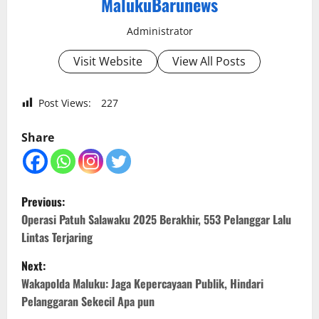
MalukuBarunews
Administrator
Visit Website
View All Posts
Post Views:
227
Share
P
Previous:
o
Operasi Patuh Salawaku 2025 Berakhir, 553 Pelanggar Lalu
Lintas Terjaring
s
Next:
t
Wakapolda Maluku: Jaga Kepercayaan Publik, Hindari
Pelanggaran Sekecil Apa pun
n