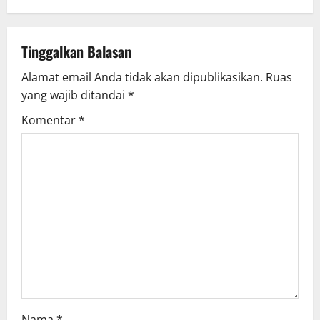
a
v
Tinggalkan Balasan
Alamat email Anda tidak akan dipublikasikan.
Ruas
i
yang wajib ditandai
*
g
Komentar
*
a
t
i
o
n
Nama
*