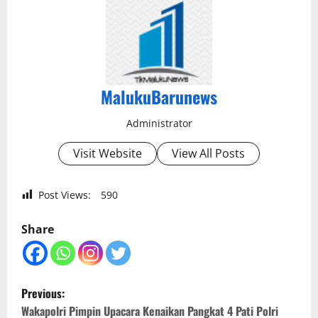
MalukuBarunews
Administrator
Visit Website
View All Posts
Post Views:
590
Share
P
Previous:
o
Wakapolri Pimpin Upacara Kenaikan Pangkat 4 Pati Polri