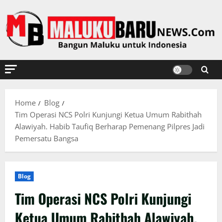
Skip
to
content
Home
Blog
Tim Operasi NCS Polri Kunjungi Ketua Umum Rabithah
Alawiyah. Habib Taufiq Berharap Pemenang Pilpres Jadi
Pemersatu Bangsa
Blog
Tim Operasi NCS Polri Kunjungi
Ketua Umum Rabithah Alawiyah.