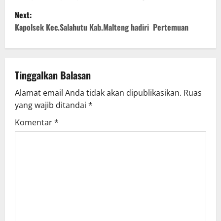
Next:
s
Kapolsek Kec.Salahutu Kab.Malteng hadiri Pertemuan
t
n
Tinggalkan Balasan
a
Alamat email Anda tidak akan dipublikasikan.
Ruas
v
yang wajib ditandai
*
i
Komentar
*
g
a
t
i