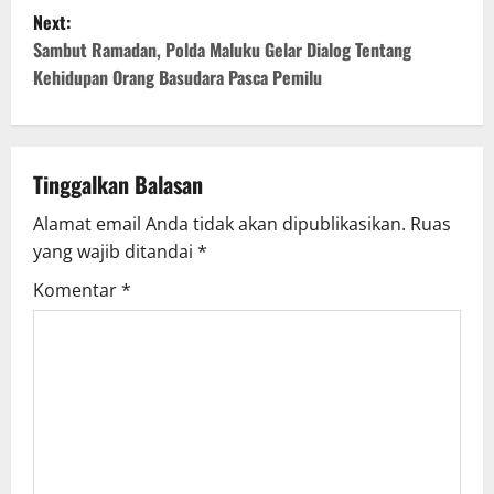
s
Next:
t
Sambut Ramadan, Polda Maluku Gelar Dialog Tentang
Kehidupan Orang Basudara Pasca Pemilu
n
a
v
Tinggalkan Balasan
Alamat email Anda tidak akan dipublikasikan.
Ruas
i
yang wajib ditandai
*
g
Komentar
*
a
t
i
o