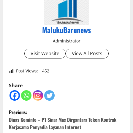
MalukuBarunews
Administrator
Visit Website
View All Posts
Post Views:
452
Share
P
Previous:
o
Dinas Kominfo – PT Sinar Mas Dirgantara Teken Kontrak
Kerjasama Penyedia Layanan Internet