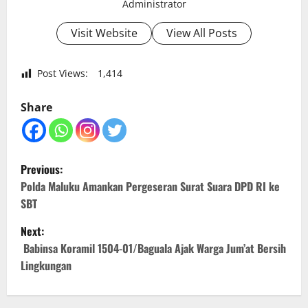
Administrator
Visit Website
View All Posts
Post Views:
1,414
Share
P
Previous:
o
Polda Maluku Amankan Pergeseran Surat Suara DPD RI ke
SBT
s
Next:
t
Babinsa Koramil 1504-01/Baguala Ajak Warga Jum’at Bersih
Lingkungan
n