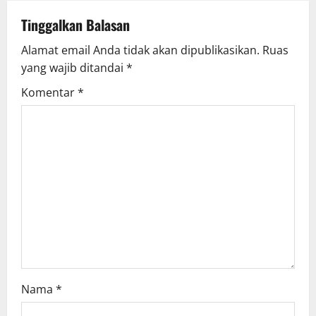
a
v
Tinggalkan Balasan
Alamat email Anda tidak akan dipublikasikan.
Ruas
i
yang wajib ditandai
*
g
Komentar
*
a
t
i
o
n
Nama
*