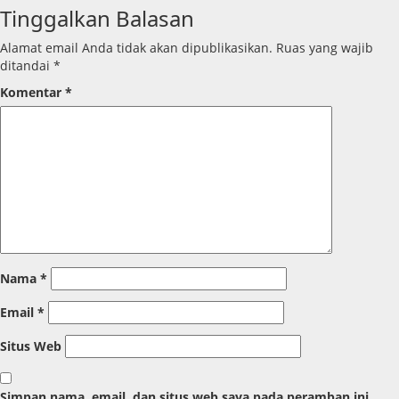
Tinggalkan Balasan
Alamat email Anda tidak akan dipublikasikan.
Ruas yang wajib
ditandai
*
Komentar
*
Nama
*
Email
*
Situs Web
Simpan nama, email, dan situs web saya pada peramban ini