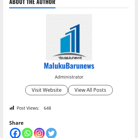
ABOUT THE AUTHOR
MalukuBarunews
Administrator
Visit Website
View All Posts
Post Views:
648
Share