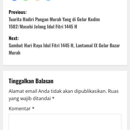
P
Previous:
o
Tuarita Hadiri Pangan Murah Yang di Gelar Kodim
1502/Masohi Jelang Idul Fitri 1445 H
s
Next:
t
Sambut Hari Raya Idul Fitri 1445 H, Lantamal IX Gelar Bazar
Murah
n
a
v
Tinggalkan Balasan
Alamat email Anda tidak akan dipublikasikan.
Ruas
i
yang wajib ditandai
*
g
Komentar
*
a