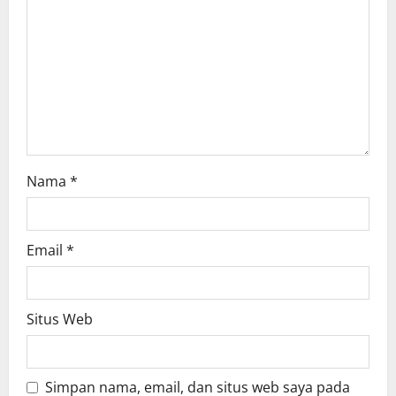
t
i
o
n
Nama
*
Email
*
Situs Web
Simpan nama, email, dan situs web saya pada