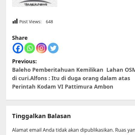
Post Views:
648
Share
P
Previous:
Baleho Pemberitahuan Kemilikan Lahan OS
o
di curi.Alfons : Itu di duga orang dalam atas
s
Perintah Kodam VI Pattimura Ambon
t
n
Tinggalkan Balasan
a
v
Alamat email Anda tidak akan dipublikasikan.
Ruas yan