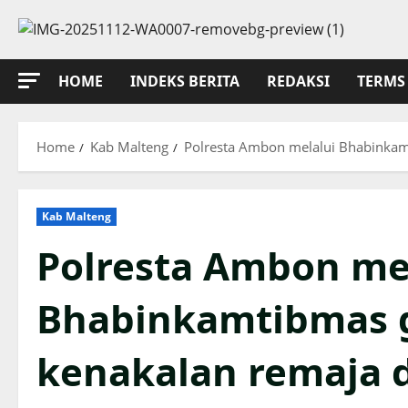
Skip
to
content
HOME
INDEKS BERITA
REDAKSI
TERMS 
Home
Kab Malteng
Polresta Ambon melalui Bhabinkamti
Kab Malteng
Polresta Ambon me
Bhabinkamtibmas ge
kenakalan remaja d