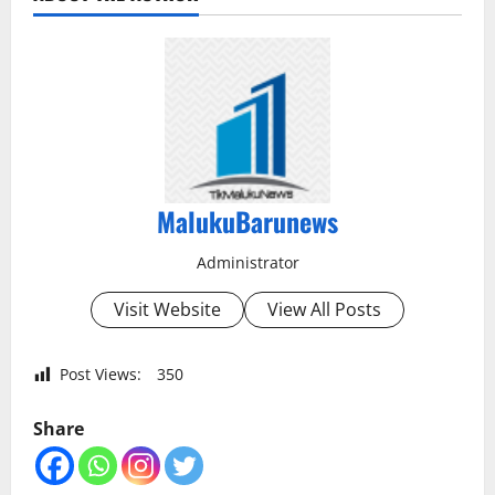
MalukuBarunews
Administrator
Visit Website
View All Posts
Post Views:
350
Share