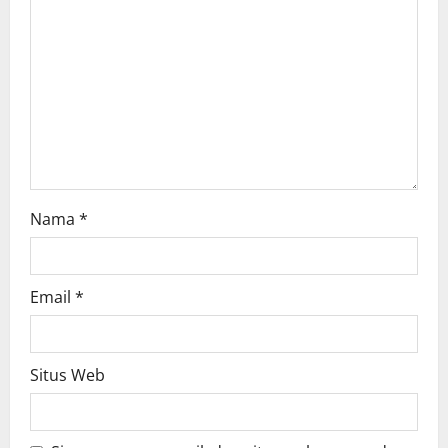
i
o
n
Nama
*
Email
*
Situs Web