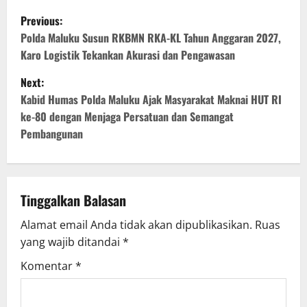
P
Previous:
o
Polda Maluku Susun RKBMN RKA-KL Tahun Anggaran 2027,
Karo Logistik Tekankan Akurasi dan Pengawasan
s
Next:
t
Kabid Humas Polda Maluku Ajak Masyarakat Maknai HUT RI
ke-80 dengan Menjaga Persatuan dan Semangat
n
Pembangunan
a
v
Tinggalkan Balasan
i
Alamat email Anda tidak akan dipublikasikan.
Ruas
g
yang wajib ditandai
*
Komentar
*
a
t