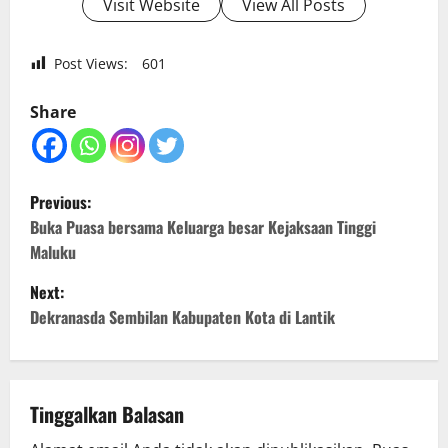
Visit Website
View All Posts
Post Views:
601
Share
P
Previous:
o
Buka Puasa bersama Keluarga besar Kejaksaan Tinggi
Maluku
s
Next:
t
Dekranasda Sembilan Kabupaten Kota di Lantik
n
a
Tinggalkan Balasan
v