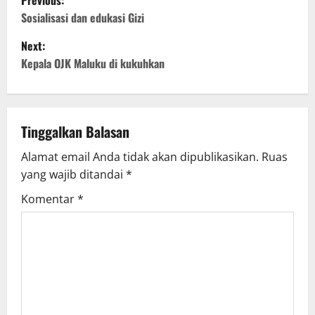
Previous:
o
Sosialisasi dan edukasi Gizi
Next:
s
Kepala OJK Maluku di kukuhkan
t
n
Tinggalkan Balasan
a
Alamat email Anda tidak akan dipublikasikan.
Ruas
v
yang wajib ditandai
*
i
Komentar
*
g
a
t