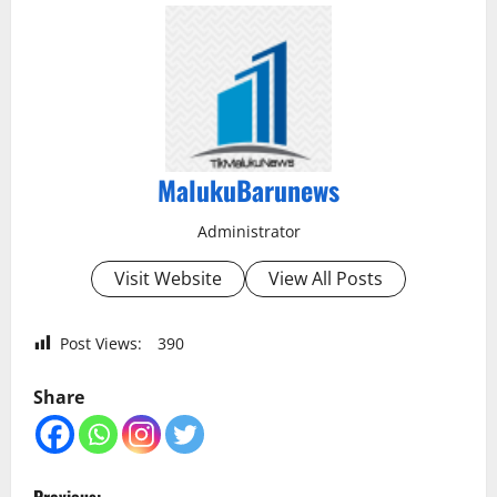
MalukuBarunews
Administrator
Visit Website
View All Posts
Post Views:
390
Share
P