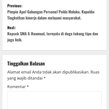
P
Previous:
o
Pimpin Apel Gabungan Personel Polda Maluku, Kapolda:
Tingkatkan kinerja dalam melayani masyarakat.
s
Next:
t
Kepsek SMA 6 Huamual, ternyata di duga tukang tipu dan
juga licik.
n
a
v
Tinggalkan Balasan
Alamat email Anda tidak akan dipublikasikan.
Ruas
i
yang wajib ditandai
*
g
Komentar
*
a
t