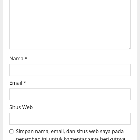
i
o
n
Nama
*
Email
*
Situs Web
Simpan nama, email, dan situs web saya pada
peramban ini untuk komentar saya berikutnya.