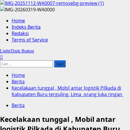
Skip
to
content
Home
Indeks Berita
Redaksi
Terms of Service
Light/Dark Button
Cari
untuk:
Home
Berita
Kecelakaan tunggal , Mobil antar logistik Pilkada di
Kabupaten Buru terguling, Lima orang luka ringan
Berita
Kecelakaan tunggal , Mobil antar
logistik Pilkada di Kabupaten Buru