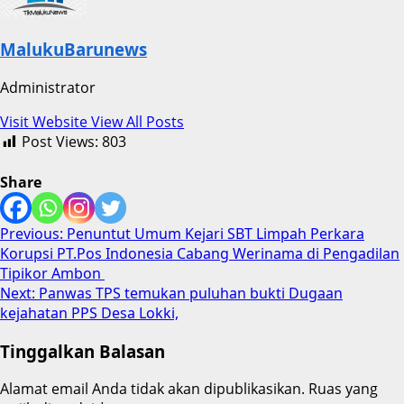
MalukuBarunews
Administrator
Visit Website
View All Posts
Post Views:
803
Share
Post
Previous:
Penuntut Umum Kejari SBT Limpah Perkara
Korupsi PT.Pos Indonesia Cabang Werinama di Pengadilan
navigation
Tipikor Ambon
Next:
Panwas TPS temukan puluhan bukti Dugaan
kejahatan PPS Desa Lokki,
Tinggalkan Balasan
Alamat email Anda tidak akan dipublikasikan.
Ruas yang