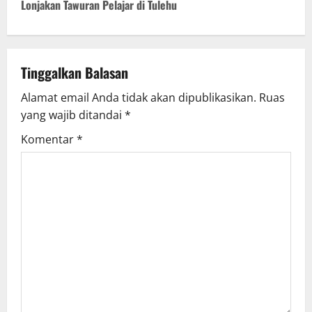
Lonjakan Tawuran Pelajar di Tulehu
n
a
v
Tinggalkan Balasan
Alamat email Anda tidak akan dipublikasikan.
Ruas
i
yang wajib ditandai
*
g
Komentar
*
a
t
i
o
n