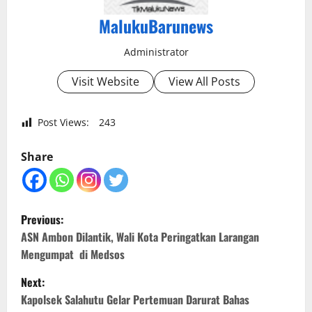
MalukuBarunews
Administrator
Visit Website
View All Posts
Post Views:
243
Share
P
Previous:
o
ASN Ambon Dilantik, Wali Kota Peringatkan Larangan
Mengumpat di Medsos
s
Next:
t
Kapolsek Salahutu Gelar Pertemuan Darurat Bahas