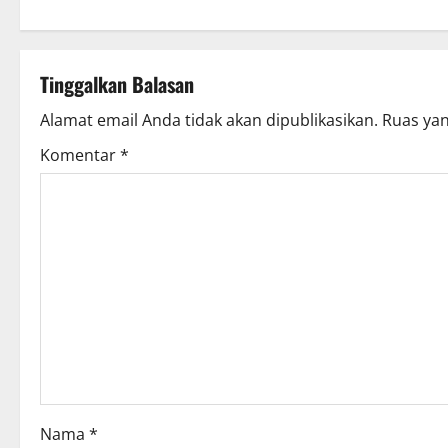
s
t
Tinggalkan Balasan
n
Alamat email Anda tidak akan dipublikasikan.
Ruas yan
a
Komentar
*
v
i
g
a
t
i
o
Nama
*