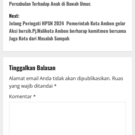
s
Percabulan Terhadap Anak di Bawah Umur.
t
Next:
Jelang Peringati HPSN 2024 Pemerintah Kota Ambon gelar
n
Aksi bersih.Pj.Walikota Ambon berharap komitmen bersama
Jaga Kota dari Masalah Sampah
a
v
i
Tinggalkan Balasan
g
Alamat email Anda tidak akan dipublikasikan.
Ruas
yang wajib ditandai
*
a
Komentar
*
t
i
o