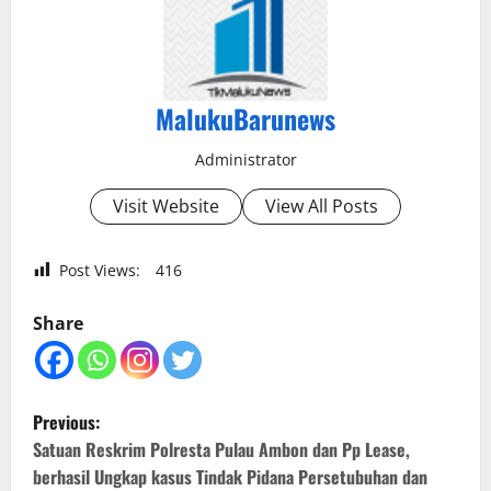
MalukuBarunews
Administrator
Visit Website
View All Posts
Post Views:
416
Share
P
Previous:
o
Satuan Reskrim Polresta Pulau Ambon dan Pp Lease,
berhasil Ungkap kasus Tindak Pidana Persetubuhan dan