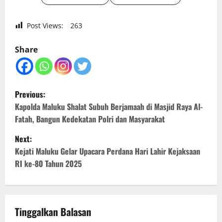
Post Views:
263
Share
P
Previous:
o
Kapolda Maluku Shalat Subuh Berjamaah di Masjid Raya Al-
Fatah, Bangun Kedekatan Polri dan Masyarakat
s
Next:
t
Kejati Maluku Gelar Upacara Perdana Hari Lahir Kejaksaan
RI ke-80 Tahun 2025
n
a
v
Tinggalkan Balasan