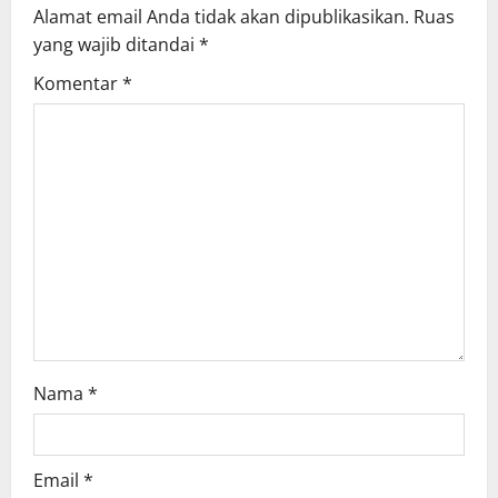
Alamat email Anda tidak akan dipublikasikan.
Ruas
i
yang wajib ditandai
*
g
Komentar
*
a
t
i
o
n
Nama
*
Email
*