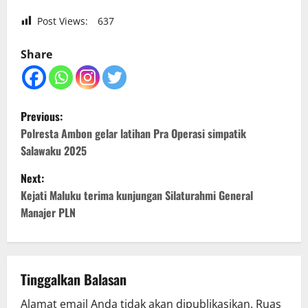
Post Views:
637
Share
P
Previous:
o
Polresta Ambon gelar latihan Pra Operasi simpatik
Salawaku 2025
s
Next:
t
Kejati Maluku terima kunjungan Silaturahmi General
Manajer PLN
n
a
v
Tinggalkan Balasan
Alamat email Anda tidak akan dipublikasikan.
Ruas