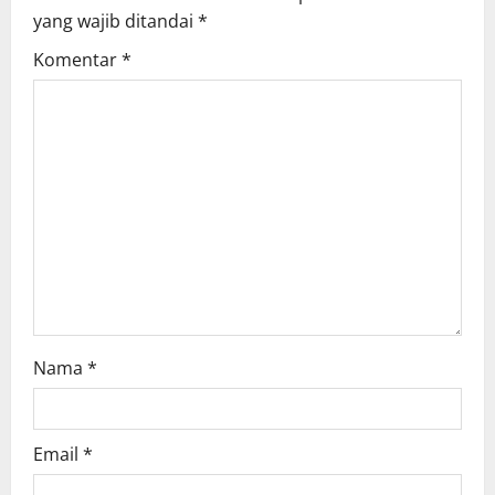
i
yang wajib ditandai
*
g
Komentar
*
a
t
i
o
n
Nama
*
Email
*