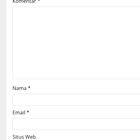
v
Komentar
*
i
g
a
t
i
o
Nama
*
n
Email
*
Situs Web