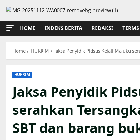
Skip
to
content
HOME
INDEKS BERITA
REDAKSI
TERMS 
Home
HUKRIM
Jaksa Penyidik Pidsus Kejati Maluku s
HUKRIM
Jaksa Penyidik Pid
serahkan Tersangk
SBT dan barang bu