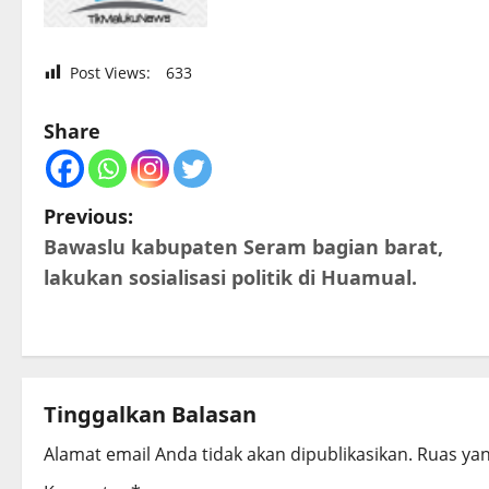
Post Views:
633
Share
P
Previous:
Bawaslu kabupaten Seram bagian barat,
o
lakukan sosialisasi politik di Huamual.
s
t
n
Tinggalkan Balasan
a
Alamat email Anda tidak akan dipublikasikan.
Ruas yan