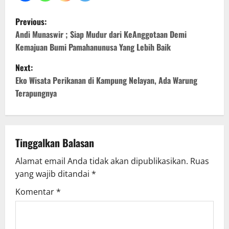
P
Previous:
o
Andi Munaswir ; Siap Mudur dari KeAnggotaan Demi
Kemajuan Bumi Pamahanunusa Yang Lebih Baik
s
Next:
t
Eko Wisata Perikanan di Kampung Nelayan, Ada Warung
Terapungnya
n
a
v
Tinggalkan Balasan
Alamat email Anda tidak akan dipublikasikan.
Ruas
i
yang wajib ditandai
*
g
Komentar
*
a