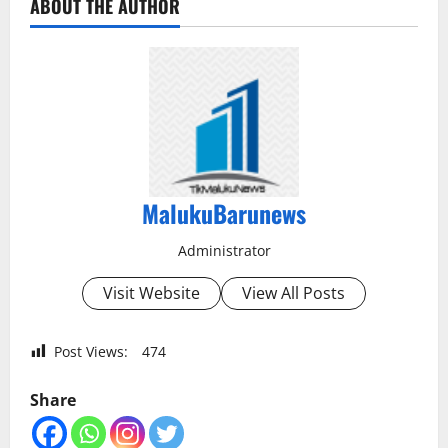
ABOUT THE AUTHOR
MalukuBarunews
Administrator
Visit Website
View All Posts
Post Views:
474
Share