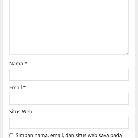
t
i
o
n
Nama
*
Email
*
Situs Web
Simpan nama, email, dan situs web saya pada