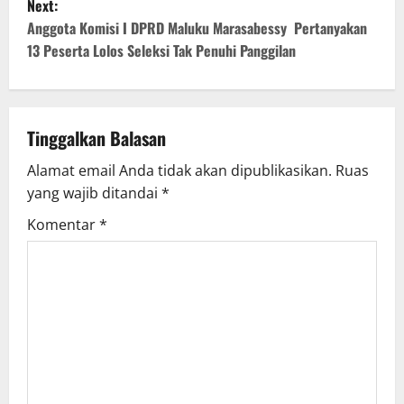
Next:
t
Anggota Komisi I DPRD Maluku Marasabessy Pertanyakan
13 Peserta Lolos Seleksi Tak Penuhi Panggilan
n
a
v
Tinggalkan Balasan
Alamat email Anda tidak akan dipublikasikan.
Ruas
i
yang wajib ditandai
*
g
Komentar
*
a
t
i
o