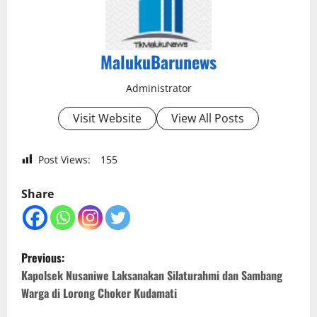
MalukuBarunews
Administrator
Visit Website
View All Posts
Post Views:
155
Share
P
Previous:
o
Kapolsek Nusaniwe Laksanakan Silaturahmi dan Sambang
Warga di Lorong Choker Kudamati
s