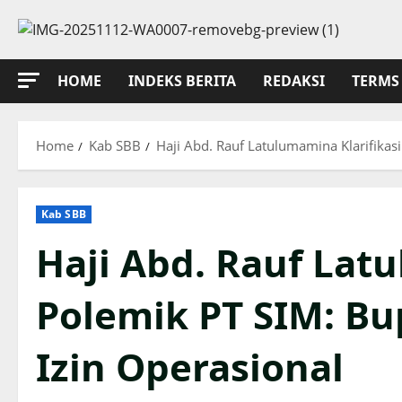
Skip
to
content
HOME
INDEKS BERITA
REDAKSI
TERMS 
Home
Kab SBB
Haji Abd. Rauf Latulumamina Klarifikas
Kab SBB
Haji Abd. Rauf Lat
Polemik PT SIM: Bu
Izin Operasional