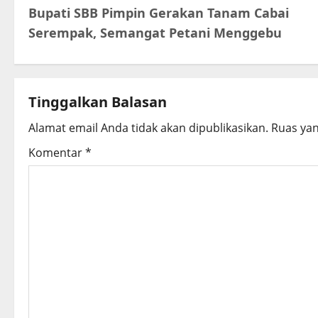
Bupati SBB Pimpin Gerakan Tanam Cabai
o
Serempak, Semangat Petani Menggebu
s
t
Tinggalkan Balasan
n
Alamat email Anda tidak akan dipublikasikan.
Ruas yan
a
Komentar
*
v
i
g
a
t