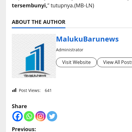
tersembunyi,
” tutupnya.(MB-LN)
ABOUT THE AUTHOR
MalukuBarunews
Administrator
Visit Website
View All Post
Post Views:
641
Share
P
Previous: