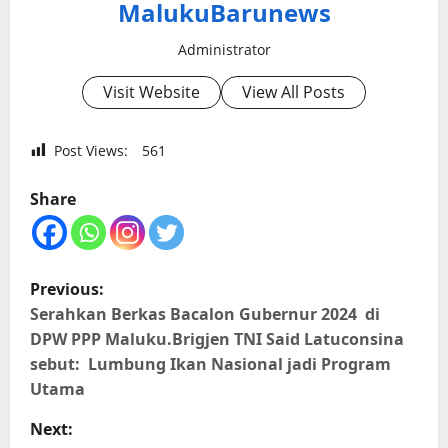
MalukuBarunews
Administrator
Visit Website
View All Posts
Post Views:
561
Share
P
Previous:
o
Serahkan Berkas Bacalon Gubernur 2024 di
DPW PPP Maluku.Brigjen TNI Said Latuconsina
s
sebut: Lumbung Ikan Nasional jadi Program
Utama
t
Next: