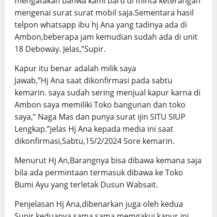
mengatakan bahwa kami baru di minta keterangan
mengenai surat surat mobil saja.Sementara hasil
telpon whatsapp ibu hj Ana yang tadinya ada di
Ambon,beberapa jam kemudian sudah ada di unit
18 Deboway. Jelas,”Supir.
Kapur itu benar adalah milik saya
Jawab,”Hj Ana saat dikonfirmasi pada sabtu
kemarin. saya sudah sering menjual kapur karna di
Ambon saya memiliki Toko bangunan dan toko
saya,” Naga Mas dan punya surat ijin SITU SIUP
Lengkap.”jelas Hj Ana kepada media ini saat
dikonfirmasi,Sabtu,15/2/2024 Sore kemarin.
Menurut Hj An,Barangnya bisa dibawa kemana saja
bila ada permintaan termasuk dibawa ke Toko
Bumi Ayu yang terletak Dusun Wabsait.
Penjelasan Hj Ana,dibenarkan juga oleh kedua
Supir.keduanya sama sama memgakui kapur ini