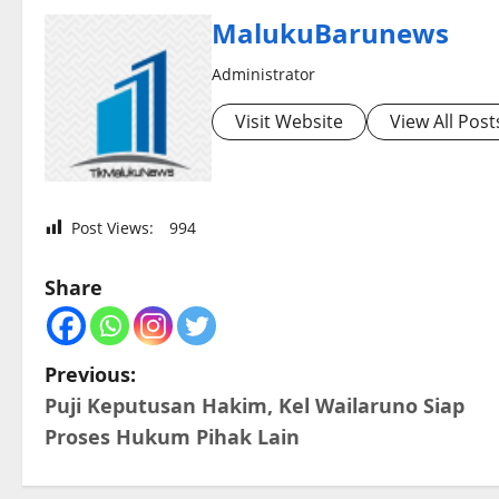
MalukuBarunews
Administrator
Visit Website
View All Post
Post Views:
994
Share
P
Previous:
Puji Keputusan Hakim, Kel Wailaruno Siap
o
Proses Hukum Pihak Lain
s