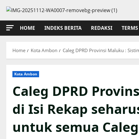
Skip
to
content
HOME
INDEKS BERITA
REDAKSI
TERMS 
Home
Kota Ambon
Caleg DPRD Provinsi Maluku : Sisti
Kota Ambon
Caleg DPRD Provinsi
di Isi Rekap seharu
untuk semua Caleg