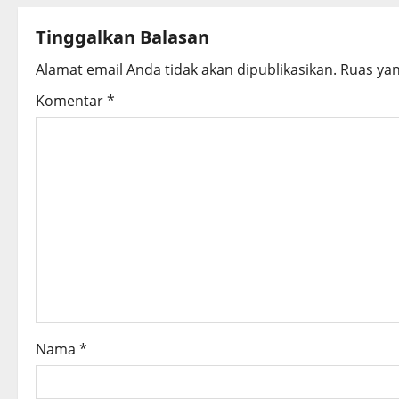
t
Tinggalkan Balasan
n
Alamat email Anda tidak akan dipublikasikan.
Ruas yan
a
Komentar
*
v
i
g
a
t
i
o
Nama
*
n