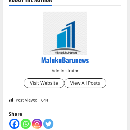
MalukuBarunews
Administrator
Visit Website
View All Posts
Post Views:
644
Share