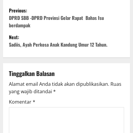
P
Previous:
o
DPRD SBB -DPRD Provinsi Gelar Rapat Bahas Isu
berdampak
s
Next:
t
Sadiis, Ayah Perkosa Anak Kandung Umur 12 Tahun.
n
a
Tinggalkan Balasan
v
Alamat email Anda tidak akan dipublikasikan.
Ruas
yang wajib ditandai
*
i
Komentar
*
g
a
t