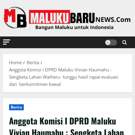
Skip
to
content
Home
Berita
Anggota Komisi I DPRD Maluku Vivian Haumahu :
Sengketa Lahan Waiheru tunggu hasil rapat evaluasi
dan berkomitmen kawal
Berita
Anggota Komisi I DPRD Maluku
Vivian Haumahu : Sengketa Lahan