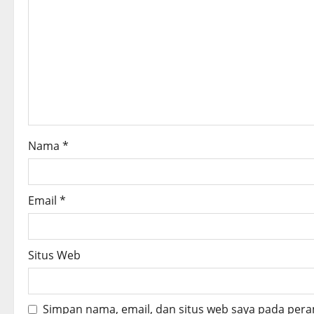
i
g
a
t
i
o
Nama
*
n
Email
*
Situs Web
Simpan nama, email, dan situs web saya pada pera