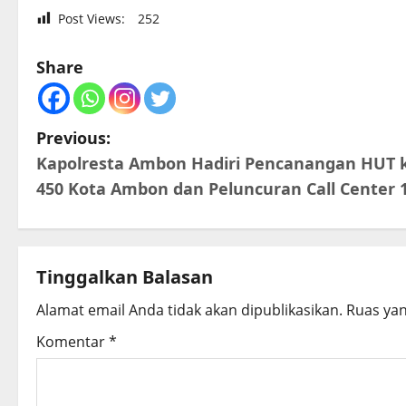
Post Views:
252
Share
P
Previous:
Kapolresta Ambon Hadiri Pencanangan HUT 
o
450 Kota Ambon dan Peluncuran Call Center 
s
t
Tinggalkan Balasan
n
Alamat email Anda tidak akan dipublikasikan.
Ruas yan
a
Komentar
*
v