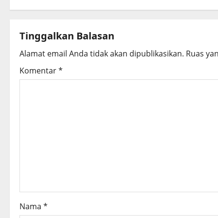
t
n
Tinggalkan Balasan
a
Alamat email Anda tidak akan dipublikasikan.
Ruas yan
v
Komentar
*
i
g
a
t
i
o
Nama
*
n