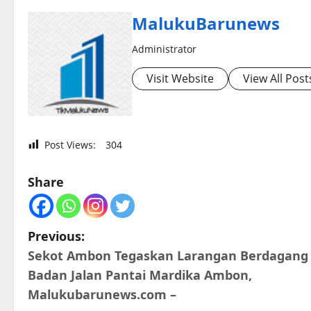
MalukuBarunews
Administrator
Visit Website
View All Post
Post Views:
304
Share
P
Previous:
Sekot Ambon Tegaskan Larangan Berdagang 
o
Badan Jalan Pantai Mardika Ambon,
s
Malukubarunews.com –