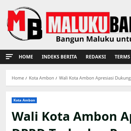
Skip
to
content
HOME
INDEKS BERITA
REDAKSI
TERMS 
Home
Kota Ambon
Wali Kota Ambon Apresiasi Dukun
Kota Ambon
Wali Kota Ambon A