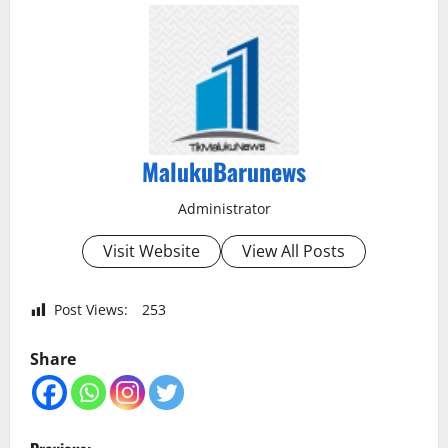
MalukuBarunews
Administrator
Visit Website
View All Posts
Post Views:
253
Share
P