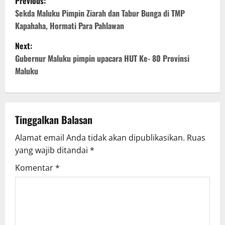
Previous:
o
Sekda Maluku Pimpin Ziarah dan Tabur Bunga di TMP
Kapahaha, Hormati Para Pahlawan
s
Next:
t
Gubernur Maluku pimpin upacara HUT Ke- 80 Provinsi
Maluku
n
a
v
Tinggalkan Balasan
Alamat email Anda tidak akan dipublikasikan.
Ruas
i
yang wajib ditandai
*
g
Komentar
*
a
t