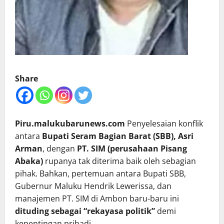
Share
Piru.malukubarunews.com
Penyelesaian konflik
antara
Bupati Seram Bagian Barat (SBB), Asri
Arman
, dengan
PT. SIM (perusahaan Pisang
Abaka)
rupanya tak diterima baik oleh sebagian
pihak. Bahkan, pertemuan antara Bupati SBB,
Gubernur Maluku Hendrik Lewerissa, dan
manajemen PT. SIM di Ambon baru-baru ini
dituding sebagai “rekayasa politik”
demi
kepentingan pribadi.