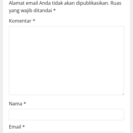
Alamat email Anda tidak akan dipublikasikan.
Ruas
i
yang wajib ditandai
*
g
Komentar
*
a
t
i
o
n
Nama
*
Email
*