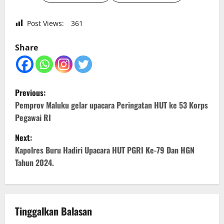
Post Views:
361
Share
P
Previous:
o
Pemprov Maluku gelar upacara Peringatan HUT ke 53 Korps
Pegawai RI
s
Next:
t
Kapolres Buru Hadiri Upacara HUT PGRI Ke-79 Dan HGN
Tahun 2024.
n
a
v
Tinggalkan Balasan