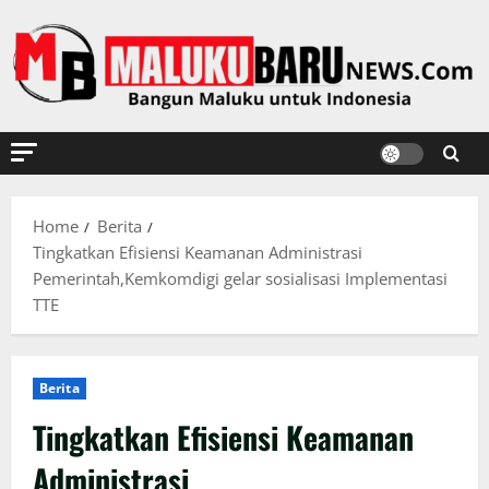
Skip
to
content
Home
Berita
Tingkatkan Efisiensi Keamanan Administrasi
Pemerintah,Kemkomdigi gelar sosialisasi Implementasi
TTE
Berita
Tingkatkan Efisiensi Keamanan
Administrasi