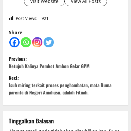
Visit Website
View All Posts
Post Views:
921
Share
P
Previous:
o
Ketujuh Kalinya Pemkot Ambon Gelar GPM
Next:
s
Isuh miring terkait proses penghambatan, mata Ruma
t
parenta di Negeri Amahusu, adalah Fitnah.
n
a
Tinggalkan Balasan
v