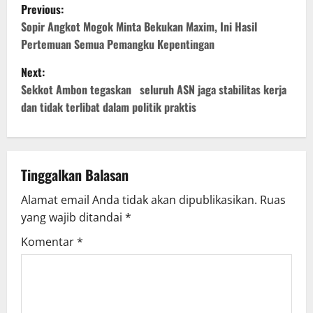
P
Previous:
o
Sopir Angkot Mogok Minta Bekukan Maxim, Ini Hasil
Pertemuan Semua Pemangku Kepentingan
s
Next:
t
Sekkot Ambon tegaskan seluruh ASN jaga stabilitas kerja
dan tidak terlibat dalam politik praktis
n
a
v
Tinggalkan Balasan
Alamat email Anda tidak akan dipublikasikan.
Ruas
i
yang wajib ditandai
*
g
Komentar
*
a
t