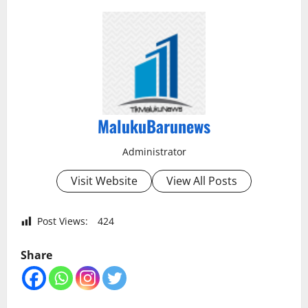
MalukuBarunews
Administrator
Visit Website
View All Posts
Post Views:
424
Share