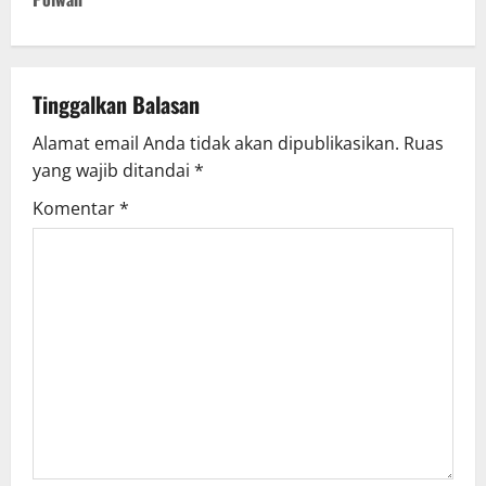
n
a
v
Tinggalkan Balasan
Alamat email Anda tidak akan dipublikasikan.
Ruas
i
yang wajib ditandai
*
g
Komentar
*
a
t
i
o
n