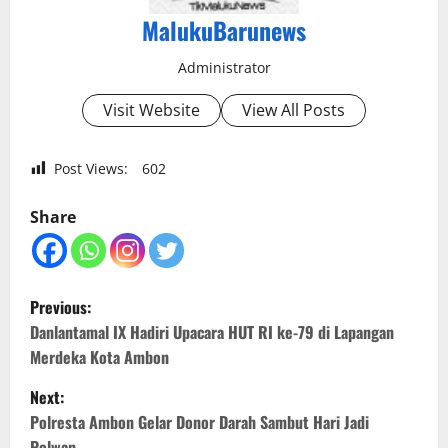
MalukuBarunews
Administrator
Visit Website
View All Posts
Post Views:
602
Share
P
Previous:
o
Danlantamal IX Hadiri Upacara HUT RI ke-79 di Lapangan
Merdeka Kota Ambon
s
Next:
t
Polresta Ambon Gelar Donor Darah Sambut Hari Jadi
Polwan